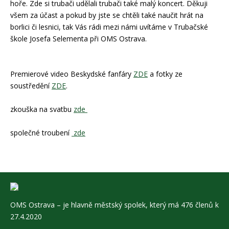
hoře. Zde si trubači udělali trubači také malý koncert. Děkuji
všem za účast a pokud by jste se chtěli také naučit hrát na
borlici či lesnici, tak Vás rádi mezi námi uvítáme v Trubačské
škole Josefa Selementa při OMS Ostrava.
Premierové video Beskydské fanfáry
ZDE
a fotky ze
soustředění
ZDE
.
zkouška na svatbu
zde
společné troubení
zde
OMS Ostrava – je hlavně městský spolek, který má 476 členů k
27.4.2020