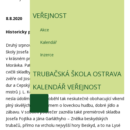
VEŘEJNOST
8.8.2020
Akce
Historicky první trubačské vystoupení na Lysé hoře
Kalendář
Druhý srpnový víkend proběhlo letní soustředění Trubačské
školy Josefa Selementa při OMS Ostrava. Tóny lesnic se nesly
Inzerce
v krásném prostředí pod Lysou horou na polosamotě v obci
Morávka. Patnáct mysliveckých trubaček a trubačů společně
cvičili skladby z Desatera Antona Dyka, Úlovky k poctě ulovené
TRUBAČSKÁ ŠKOLA OSTRAVA
zvěře od Josefa Selementa, ale také části Hubertské mše B –
KALENDÁŘ VEŘEJNOST
dur a Cepských fanfár Petra Vacka. Zazněla také díla starých
mistrů J. L. Koželuha, O. Antona a J. I. Linka a dalších, která se
nesla údolím Vlaský. Proběhl tak neskutečně obohacující víkend
plný skvělých lidí se zájmem o loveckou hudbu, dobré jídlo a
zábavu. V sobotní podvečer zazněla také premiérově skladba
Josefa Fojtíka a Jána Garláthyho – Znělka beskydských
trubačů, přímo na vrcholu nejvyšší hory Beskyd, a to na Lysé