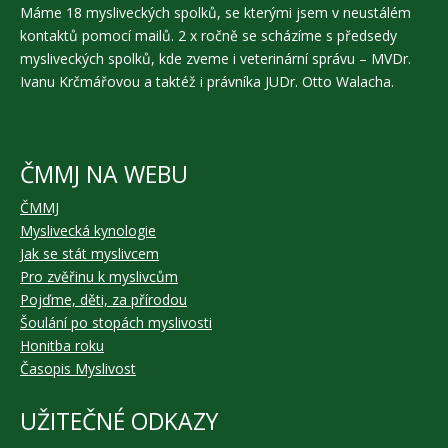
Máme 18 mysliveckých spolků, se kterými jsem v neustálém
kontaktů pomocí mailů. 2 x ročně se scházíme s předsedy
mysliveckých spolků, kde zveme i veterinární správu – MVDr.
Ivanu Krčmářovou a taktéž i právníka JUDr. Otto Walacha.
ČMMJ NA WEBU
ČMMJ
Myslivecká kynologie
Jak se stát myslivcem
Pro zvěřinu k myslivcům
Pojďme, děti, za přírodou
Šoulání po stopách myslivosti
Honitba roku
Časopis Myslivost
UŽITEČNÉ ODKAZY