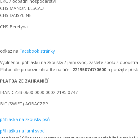
EKO7 odpadní hospodářství
CHS MANON LESCAUT
CHS DAISYLINE
CHS Beretyna
odkaz na
Facebook stránky
Vyplněnou přihlášku na zkoušky / jarní svod, zašlete spolu s oboust
Platbu dle propozic uhraďte na účet
221950747/0600
a použijte přís
PLATBA ZE ZAHRANIČÍ:
IBAN CZ33 0600 0000 0002 2195 0747
BIC (SWIFT) AGBACZPP
přihláška na
zkoušky
psů
přihláška na Jarní svod