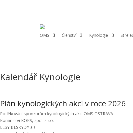
Telefon:
+420 725 581 380 |
Email:
ostrava@cmmj.cz
|
Adresa:
St
OMS
Členství
Kynologie
Střele
Kalendář Kynologie
Plán kynologických akcí v roce 2026
Poděkování sponzorům kynologických akcí OMS OSTRAVA
Kominictví KORS, spol. s r.o.
LESY BESKYDY a.s.