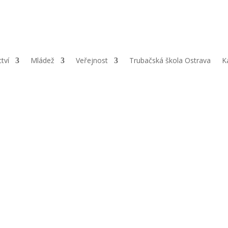
arobělská 103/461, 700 30 Ostrava-Zábřeh |
ČÚ:
221950747/0600 |
ctví
Mládež
Veřejnost
Trubačská škola Ostrava
K