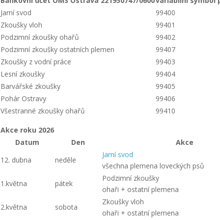
Bankovní účet OMS Ostrava 221950747/0600
variabilní symbol 
Jarní svod
99400
Zkoušky vloh
99401
Podzimní zkoušky ohařů
99402
Podzimní zkoušky ostatních plemen
99407
Zkoušky z vodní práce
99403
Lesní zkoušky
99404
Barvářské zkoušky
99405
Pohár Ostravy
99406
Všestranné zkoušky ohařů
99410
Akce roku 2026
Datum
Den
Akce
Jarní
svod
12. dubna
neděle
všechna plemena loveckých psů
Podzimní zkoušky
1.května
pátek
ohaři + ostatní plemena
Zkoušky vloh
2.května
sobota
ohaři + ostatní plemena