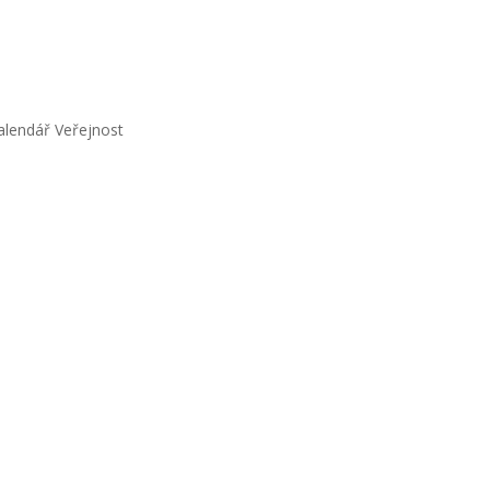
IČ:
67777511 |
Datová schránka:
alendář Veřejnost