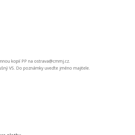
rannou kopií PP na ostrava@cmmj.cz.
lušný VS. Do poznámky uveďte jméno majitele.