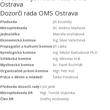
Ostrava
Dozorčí rada OMS Ostrava
Předseda
Jiří Kozelský
Místopředseda
Bc. Andrea Marková
Jednatelka
Marcela Vozňáková
Ekonomická komise
Ing. Silvie Vařechová
Propagační a kulturní komise
Jiří Latka
Kynologická komise
Ing. Miluše Bartusková Ph.D
Střelecká komise
Ing. Miroslav Král
Myslivecká komise
Bc. Pavel Bochňák
Organizačně právní komise
Mgr. Petr Kuś
Práce s dětmi a mládeží
Šárka Porubová
Předseda dozorčí rady
Cyril Janík
Místopředseda DR
Mgr. Tomáš Vojkůvka
Člen DR
Ondřej Koslowský