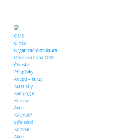
Telefon:
+420 725 581 380 |
Email:
ostrava@cmmj.cz
|
Adresa:
Starobělská 103/461, 700 30 Ostrava-Zábřeh |
ČÚ:
221950747/0600 |
IČ:
67777511 |
Datová schránka:
OMS
O nás
Organizační struktura
Otevírací doba OMS
Členství
Příspěvky
Adepti – kurzy
Materiály
Kynologie
Komise
Akce
Kalendář
Střelectví
Komise
Akce