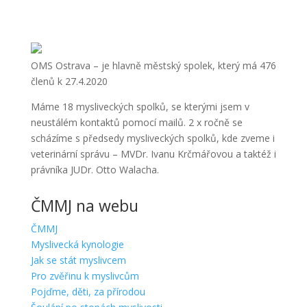
OMS Ostrava – je hlavně městský spolek, který má 476
členů k 27.4.2020
Máme 18 mysliveckých spolků, se kterými jsem v
neustálém kontaktů pomocí mailů. 2 x ročně se
scházíme s předsedy mysliveckých spolků, kde zveme i
veterinární správu – MVDr. Ivanu Krčmářovou a taktéž i
právníka JUDr. Otto Walacha.
ČMMJ na webu
ČMMJ
Myslivecká kynologie
Jak se stát myslivcem
Pro zvěřinu k myslivcům
Pojďme, děti, za přírodou