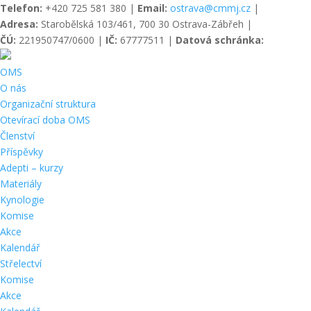
Telefon:
+420 725 581 380 |
Email:
ostrava@cmmj.cz
|
Adresa:
Starobělská 103/461, 700 30 Ostrava-Zábřeh |
ČÚ:
221950747/0600 |
IČ:
67777511 |
Datová schránka:
OMS
O nás
Organizační struktura
Otevírací doba OMS
Členství
Příspěvky
Adepti – kurzy
Materiály
Kynologie
Komise
Akce
Kalendář
Střelectví
Komise
Akce