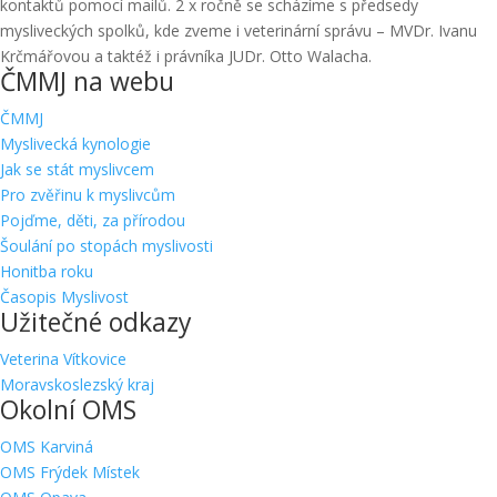
kontaktů pomocí mailů. 2 x ročně se scházíme s předsedy
mysliveckých spolků, kde zveme i veterinární správu – MVDr. Ivanu
Krčmářovou a taktéž i právníka JUDr. Otto Walacha.
ČMMJ na webu
ČMMJ
Myslivecká kynologie
Jak se stát myslivcem
Pro zvěřinu k myslivcům
Pojďme, děti, za přírodou
Šoulání po stopách myslivosti
Honitba roku
Časopis Myslivost
Užitečné odkazy
Veterina Vítkovice
Moravskoslezský kraj
Okolní OMS
OMS Karviná
OMS Frýdek Místek